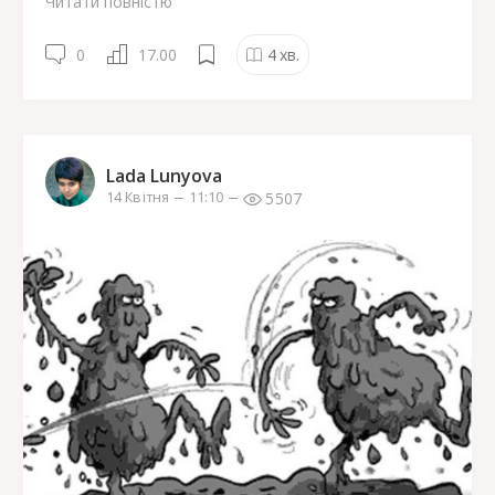
Читати повністю
0
17.00
4
хв.
Lada Lunyova
5507
14 Квітня
11:10