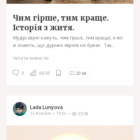
Чим гірше, тим краще.
Історія з житя.
Мудрі євреї кажуть, чим гірше, тим краще, а всі
ж знають, що дурних євреїв не буває. Так...
Читати повністю
0
68.00
20
хв.
Lada Lunyova
3578
13 Жовтня
10:33