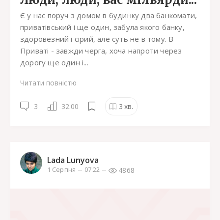
Є у нас поруч з домом в будинку два банкомати,
приватівський і ще один, забула якого банку,
здоровезний і сірий, але суть не в тому. В
Приваті - завжди черга, хоча напроти через
дорогу ще один і...
Читати повністю
3
32.00
3
хв.
Lada Lunyova
4868
1 Серпня
07:22