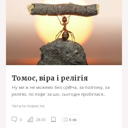
Томос, віра і релігія
Ну ми ж не можемо без ср@ча, за політику, за
релігію, по пофіг за шо, сьогодні пробіглася...
Читати повністю
0
28.00
6
хв.