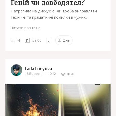
Геній чи довбодятел?
Натрапила на дискусію, чи треба виправляти
технічні та граматичні помилки в чужих...
Читати повністю
4
39.00
2
хв.
Lada Lunyova
3678
18 Вересня
10:42