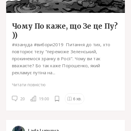
Чому По каже, що Зе це Пу?
))
#язануда #вибори2019 Питання до тих, хто
повторює тезу "переможе Зеленський,
прокинемося зранку в Росії". Чому ви так
вважаєте? Бо так каже Порошенко, який
рекламує путіна на...
Читати повністю
20
19.00
6
хв.
Lada Lunyova