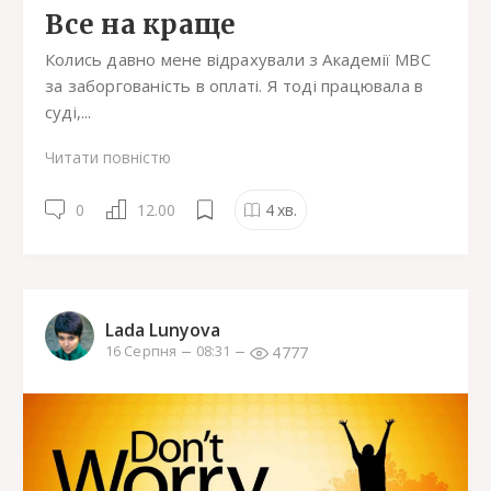
Все на краще
Колись давно мене відрахували з Академії МВС
за заборгованість в оплаті. Я тоді працювала в
суді,...
Читати повністю
0
12.00
4
хв.
Lada Lunyova
4777
16 Серпня
08:31