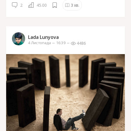
2
45.00
3
хв.
Lada Lunyova
4486
4 Листопада
16:39