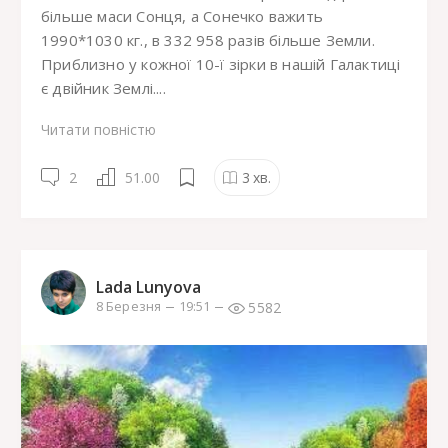
більше маси Сонця, а Сонечко важить
1990*1030 кг., в 332 958 разів більше Земли.
Приблизно у кожної 10-ї зірки в нашій Галактиці
є двійник Землі....
Читати повністю
2
51.00
3
хв.
Lada Lunyova
5582
8 Березня
19:51