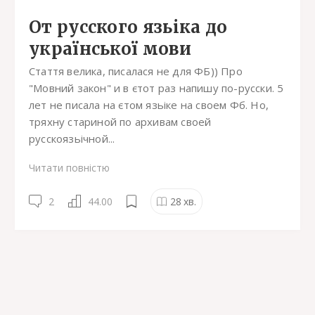
От русского язьіка до
української мови
Стаття велика, писалася не для ФБ)) Про
"Мовний закон" и в єтот раз напишу по-русски. 5
лет не писала на єтом язьіке на своем Фб. Но,
тряхну стариной по архивам своей
русскоязьічной...
Читати повністю
2
44.00
28
хв.