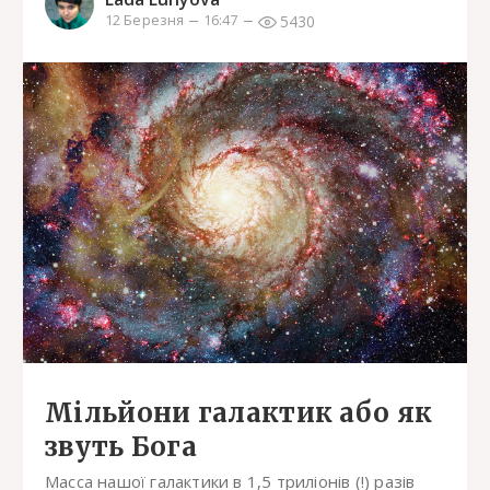
5430
12 Березня
16:47
Мільйони галактик або як
звуть Бога
Масса нашої галактики в 1,5 триліонів (!) разів