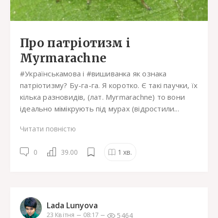
Про патріотизм і
Myrmarachne
#Українськамова і #вишиванка як ознака
патріотизму? Бу-га-га. Я коротко. Є такі паучки, їх
кілька разновидів, (лат. Myrmarachne) то вони
ідеально мімікрують під мурах (відростили...
Читати повністю
0
39.00
1
хв.
Lada Lunyova
5464
23 Квітня
08:17