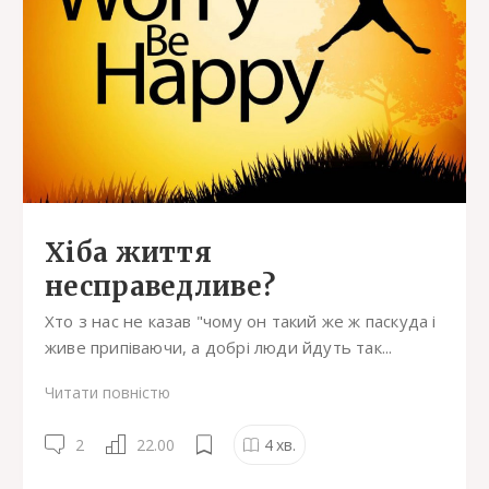
Хіба життя
несправедливе?
Хто з нас не казав "чому он такий же ж паскуда і
живе припіваючи, а добрі люди йдуть так...
Читати повністю
2
22.00
4
хв.