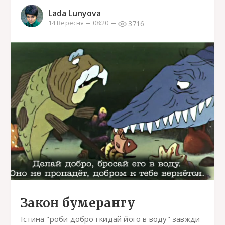
Lada Lunyova
3716
14 Вересня
08:20
Закон бумерангу
Істина "роби добро і кидай його в воду" завжди