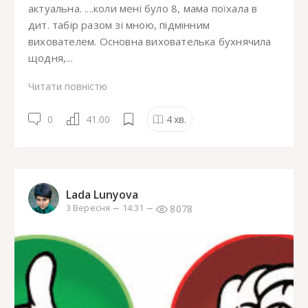
актуальна. ....коли мені було 8, мама поїхала в
дит. табір разом зі мною, підмінним
вихователем. Основна вихователька бухнячила
щодня,...
Читати повністю
0
41.00
4
хв.
Lada Lunyova
8078
3 Вересня
14:31