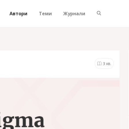
Автори
Теми
Журнали
3
хв.