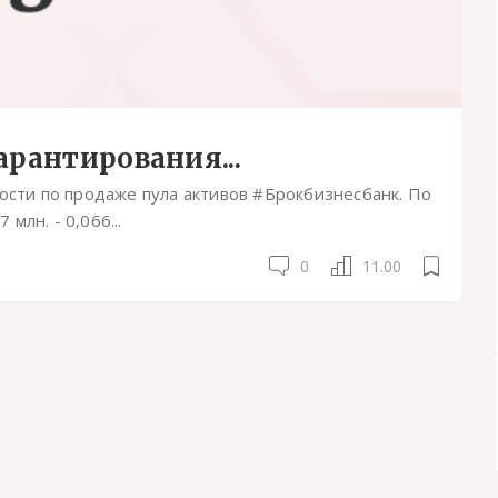
арантирования...
ости по продаже пула активов #Брокбизнесбанк. По
 млн. - 0,066...
0
11.00