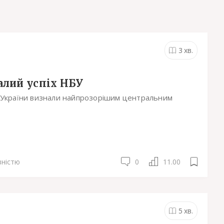
3
хв.
алий успіх НБУ
 України визнали найпрозорішим центральним
.
вністю
0
11.00
5
хв.