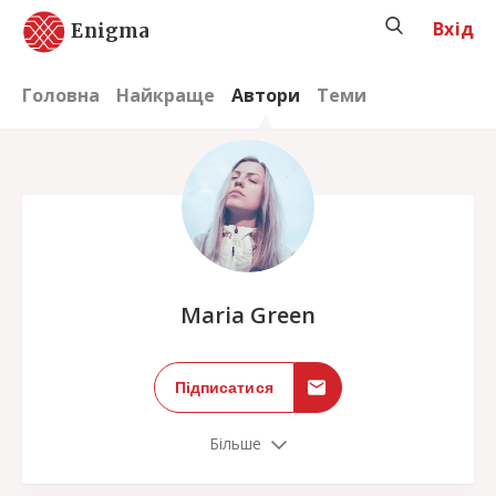
Вхід
Enigma
Головна
Найкраще
Автори
Теми
;
Maria Green
Підписатися
Більше