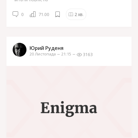
0
71.00
2
хв.
Юрий Руденя
3163
20 Листопада
21:15