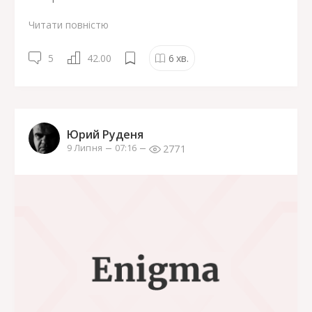
Читати повністю
5
42.00
6
хв.
Юрий Руденя
2771
9 Липня
07:16