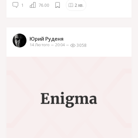
1
76.00
2
хв.
Юрий Руденя
3058
14 Лютого
20:04