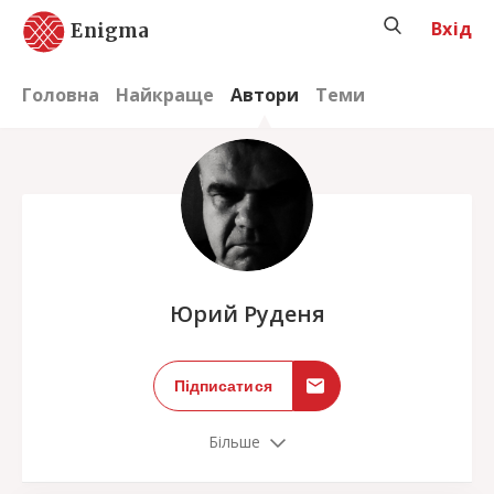
Вхід
Enigma
Головна
Найкраще
Автори
Теми
;
Юрий Руденя
Підписатися
Більше