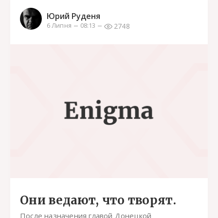
Юрий Руденя
2748
6 Липня
08:13
Они ведают, что творят.
После назначения главой Донецкой