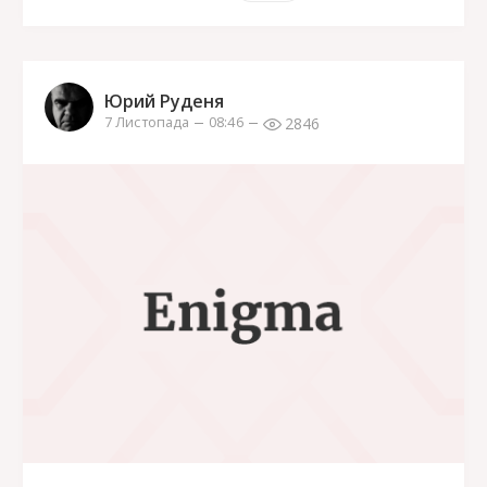
Юрий Руденя
2846
7 Листопада
08:46