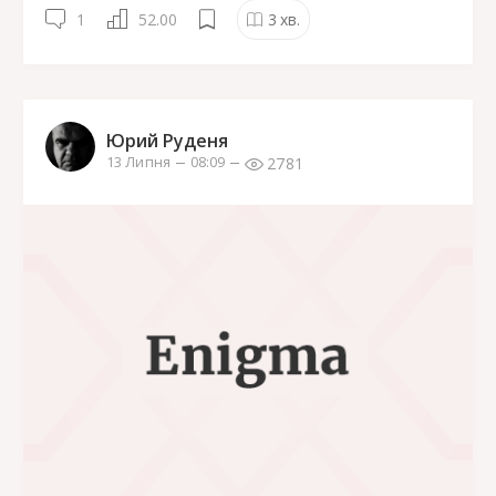
1
52.00
3
хв.
Юрий Руденя
2781
13 Липня
08:09