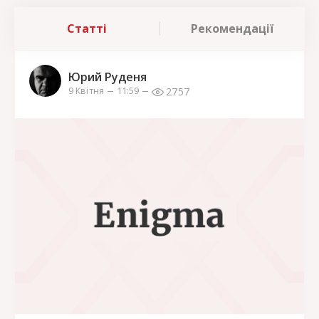
Статті
Рекомендації
Юрий Руденя
2757
9 Квітня
11:59