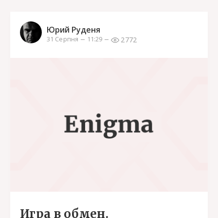
Юрий Руденя
2772
31 Серпня
11:29
Игра в обмен.