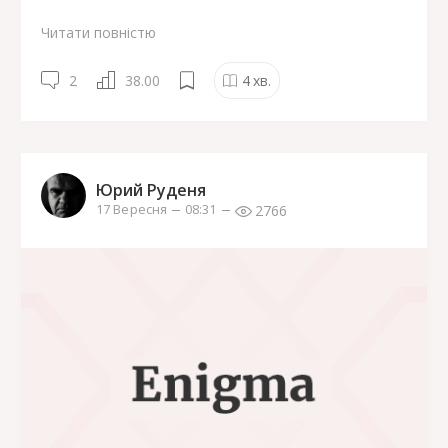
Читати повністю
2
38.00
4
хв.
Юрий Руденя
2766
17 Вересня
08:31