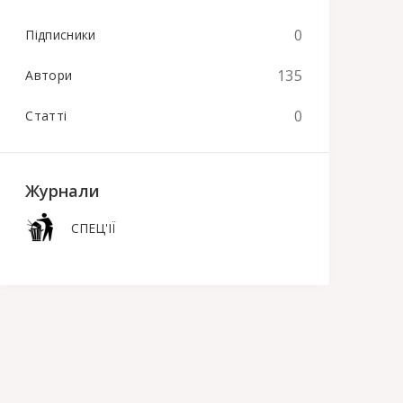
0
Підписники
135
Автори
0
Статті
Журнали
СПЕЦ'ІЇ