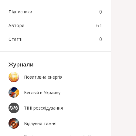
0
Підписники
61
Автори
0
Статті
Журнали
Позитивна енергія
Беглый в Украину
ТІНІ розслідування
Відлуння тижня