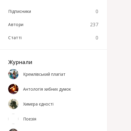
0
Підписники
237
Автори
0
Статті
Журнали
Кремлівський плагіат
Антологія хибних думок
Химера єдності
Поезiя