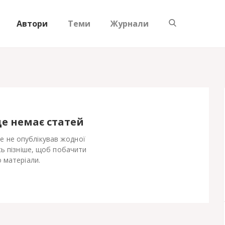
Автори
Теми
Журнали
ще немає статей
 ще не опублікував жодної
сь пізніше, щоб побачити
 матеріали.