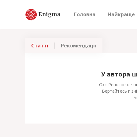
Enigma
Головна
Найкраще
Статті
Рекомендації
У автора 
Окс Репн ще не оп
Вертайтесь пізн
м