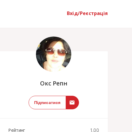
Вхід/Реєстрація
;
Окс Репн
Підписатися
1.00
Рейтинг