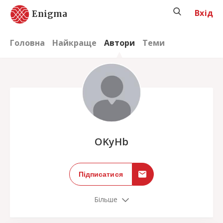
Вхід
Enigma
Головна
Найкраще
Автори
Теми
;
OKyHb
Підписатися
Більше