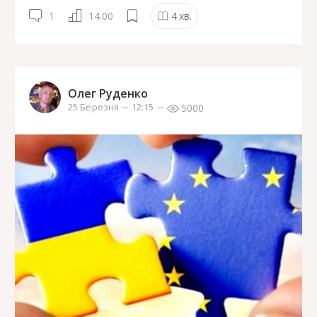
1
14.00
4
хв.
Олег Руденко
5000
25 Березня
12:15