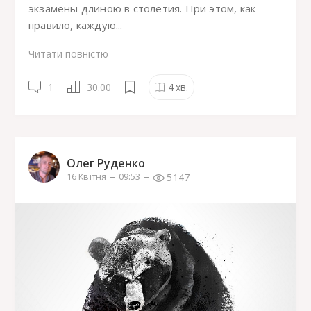
экзамены длиною в столетия. При этом, как
правило, каждую...
Читати повністю
1
30.00
4
хв.
Олег Руденко
5147
16 Квітня
09:53