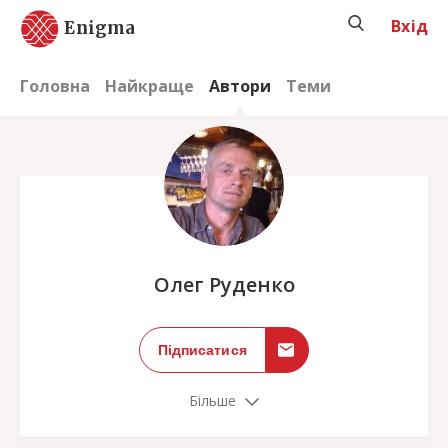
Вхід
Enigma
Головна
Найкраще
Автори
Теми
;
Олег Руденко
Підписатися
Більше