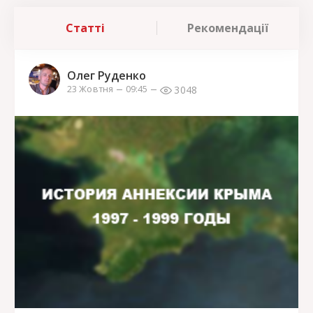
Статті
Рекомендації
Олег Руденко
3048
23 Жовтня
09:45