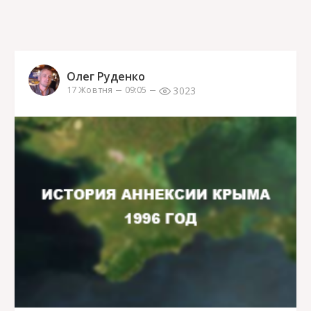
Олег Руденко
3023
17 Жовтня
09:05