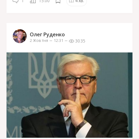
1
15.00
4
хв.
Олег Руденко
3035
2 Жовтня
12:31