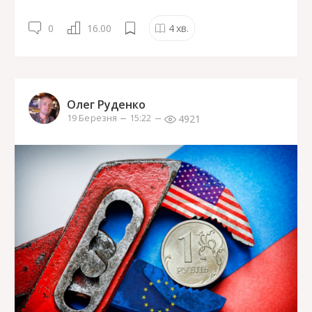
0
16.00
4
хв.
Олег Руденко
4921
19 Березня
15:22