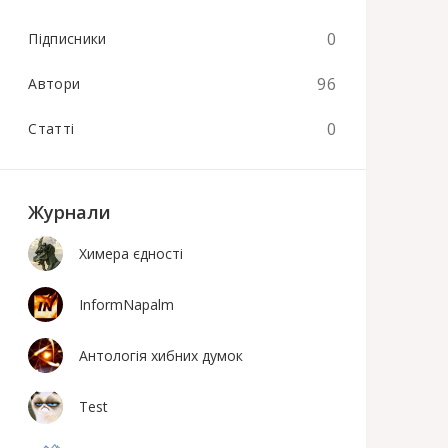
0
Підписники
96
Автори
0
Статті
Журнали
Химера єдності
InformNapalm
Антологія хибних думок
Test