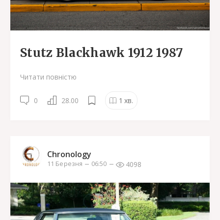
Stutz Blackhawk 1912 1987
Читати повністю
0
28.00
1
хв.
Chronology
4098
11 Березня
06:50