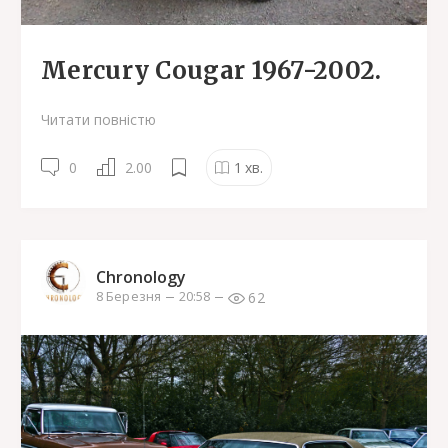
Mercury Cougar 1967-2002.
Читати повністю
0
2.00
1
хв.
Chronology
62
8 Березня
20:58