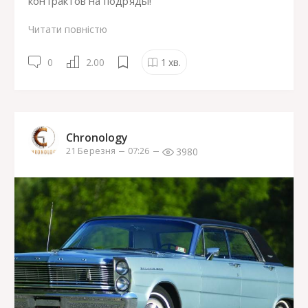
контрактов на подряды!
Читати повністю
0
2.00
1
хв.
Chronology
3980
21 Березня
07:26