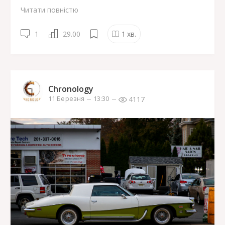
Читати повністю
1
29.00
1
хв.
Chronology
4117
11 Березня
13:30