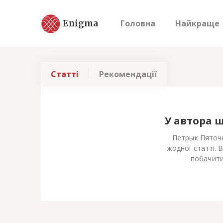
Enigma
Головна
Найкраще
Статті
Рекомендації
У автора 
Петрык Пяточк
жодної статті. 
побачити