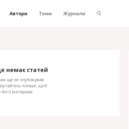
Автори
Теми
Журнали
ще немає статей
ин ще не опублікував
Вертайтесь пізніше, щоб
 його матеріали.