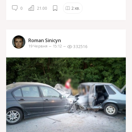
0
21.00
2
хв.
Roman Sinicyn
332516
19 Червня
15:12