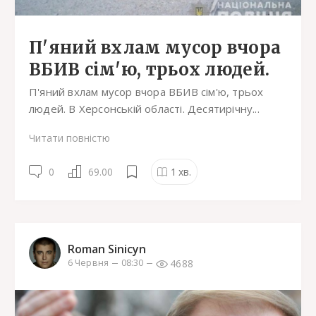
П'яний вхлам мусор вчора
ВБИВ сім'ю, трьох людей.
П'яний вхлам мусор вчора ВБИВ сім'ю, трьох
людей. В Херсонській області. Десятирічну...
Читати повністю
0
69.00
1
хв.
Roman Sinicyn
4688
6 Червня
08:30