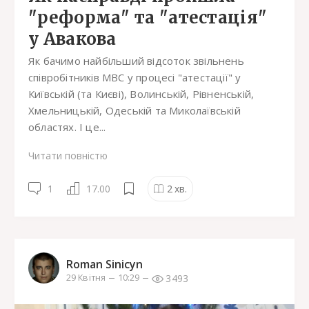
"реформа" та "атестація"
у Авакова
Як бачимо найбільший відсоток звільнень
співробітників МВС у процесі "атестації" у
Київській (та Києві), Волинській, Рівненській,
Хмельницькій, Одеській та Миколаївській
областях. І це...
Читати повністю
1
17.00
2
хв.
Roman Sinicyn
3493
29 Квітня
10:29