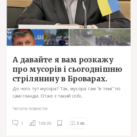
А давайте я вам розкажу
про мусорів і сьогоднішню
стрілянину в Броварах.
До чого тут мусора? Так, мусора там "в темі" по
самі гланди. Отже є такий собі...
Читати повністю
1
168.00
3
хв.