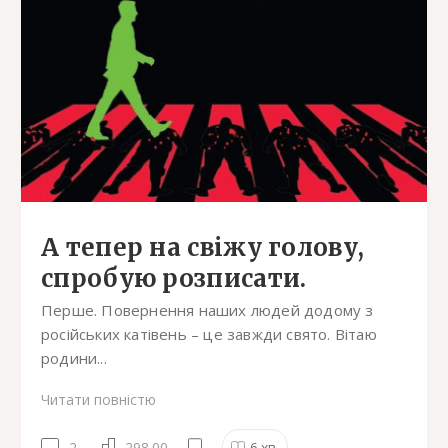
А тепер на свіжу голову,
спробую розписати.
Перше. Повернення наших людей додому з
російських катівень – це завжди свято. Вітаю
родини...
Читати повністю
2
298.00
6
хв.