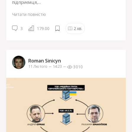
підприємця,...
Читати повністю
3
179.00
2
хв.
Roman Sinicyn
3010
11 Лютого
14:23