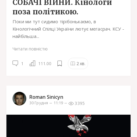
СОБАЧІ ВІЙНИ. Кінологи
поза політикою.
Поки ми тут сидимо тірібонькаємо, в
Кінологічний Спілці України лютує мегасрач. КСУ -
найбільша...
Читати повністю
1
111.00
2
хв.
Roman Sinicyn
3395
30 Грудня
11:19