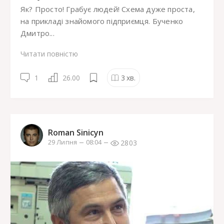
Як? Просто! Грабує людей! Схема дуже проста,
на прикладі знайомого підприємця. Бученко
Дмитро...
Читати повністю
1
26.00
3
хв.
Roman Sinicyn
2803
29 Липня
08:04