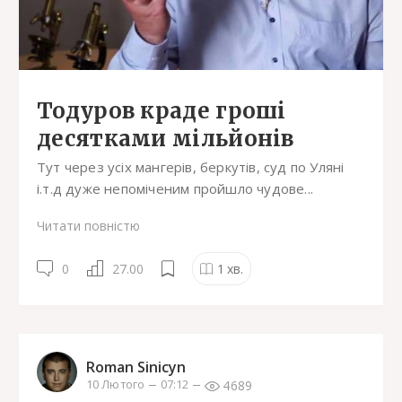
Тодуров краде гроші
десятками мільйонів
Тут через усіх мангерів, беркутів, суд по Уляні
і.т.д дуже непоміченим пройшло чудове...
Читати повністю
0
27.00
1
хв.
Roman Sinicyn
4689
10 Лютого
07:12