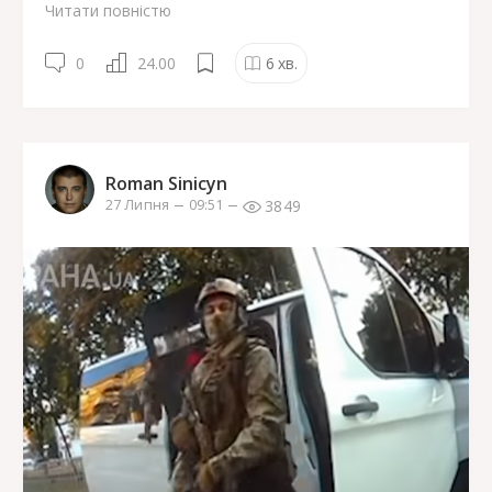
Читати повністю
0
24.00
6
хв.
Roman Sinicyn
3849
27 Липня
09:51