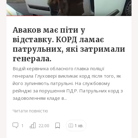
Аваков має піти у
відставку. КОРД ламає
патрульних, які затримали
генерала.
Водій керівника обласного главка поліції
генерала Глуховері викликає корд після того, як
його зупиняють патрульні. На службовому
рейнджі за порушення ПДР. Патрульних корд з
задоволенням кладе в...
Читати повністю
1
22.00
1
хв.