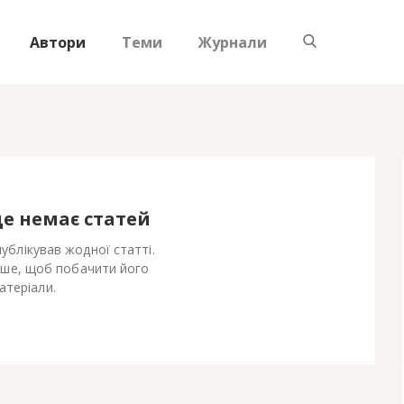
Автори
Теми
Журнали
ще немає статей
блікував жодної статті.
іше, щоб побачити його
атеріали.