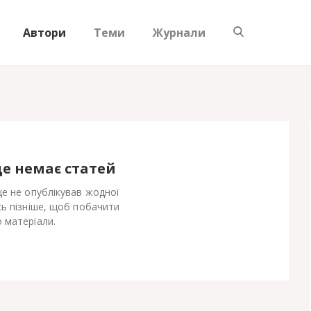
Автори
Теми
Журнали
ще немає статей
 ще не опублікував жодної
сь пізніше, щоб побачити
 матеріали.