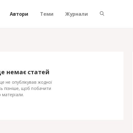
Автори
Теми
Журнали
ще немає статей
 ще не опублікував жодної
сь пізніше, щоб побачити
 матеріали.