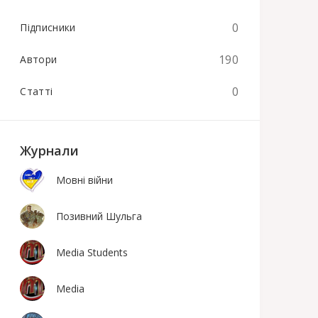
0
Підписники
190
Автори
0
Статті
Журнали
Мовні війни
Позивний Шульга
Media Students
Media