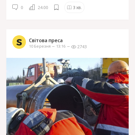
0
24.00
3
хв.
Світова преса
2743
10 Березня
13:16