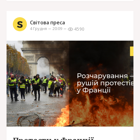
Світова преса
4590
4 Грудня
20:09