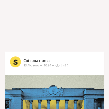
Світова преса
4462
13 Лютого
10:24