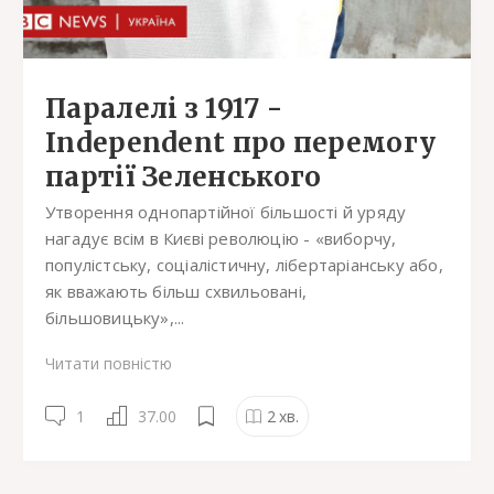
Паралелі з 1917 -
Independent про перемогу
партії Зеленського
Утворення однопартійної більшості й уряду
нагадує всім в Києві революцію - «виборчу,
популістську, соціалістичну, лібертаріанську або,
як вважають більш схвильовані,
більшовицьку»,...
Читати повністю
1
37.00
2
хв.