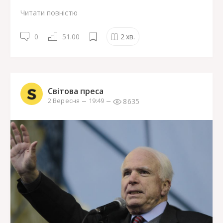
Читати повністю
0
51.00
2
хв.
Світова преса
8635
2 Вересня
19:49