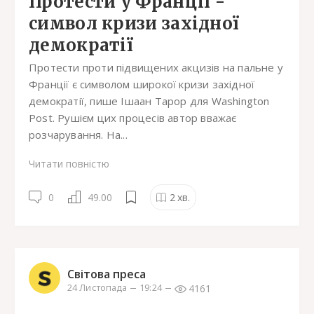
Протести у Франції -
символ кризи західної
демократії
Протести проти підвищених акцизів на пальне у
Франції є символом широкої кризи західної
демократії, пише Ішаан Тарор для Washington
Post. Рушієм цих процесів автор вважає
розчарування. На...
Читати повністю
0
49.00
2
хв.
Світова преса
4161
24 Листопада
19:24