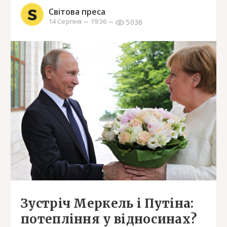
Світова преса
5036
14 Серпня
19:36
Зустріч Меркель і Путіна:
потепління у відносинах?