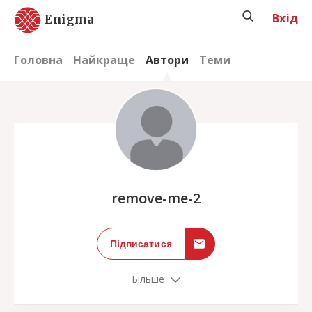
Вхід
Enigma
Головна
Найкраще
Автори
Теми
;
remove-me-2
Підписатися
Більше