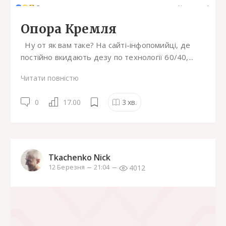
Опора Кремля
Ну от як вам таке? На сайті-інфопомийці, де
постійно вкидають дезу по технології 60/40,...
Читати повністю
0
17.00
3
хв.
Tkachenko Nick
4012
12 Березня
21:04