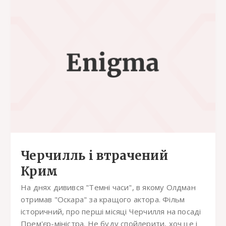
Черчилль і втрачений
Крим
На днях дивився "Темні часи", в якому Олдман
отримав "Оскара" за кращого актора. Фільм
історичний, про перші місяці Черчилля на посаді
Прем'єр-міністра. Не буду спойлерити, хоч це і