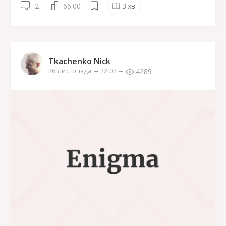
2
66.00
3
хв.
Tkachenko Nick
4289
26 Листопада
22:02