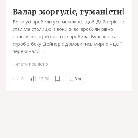
Валар моргуліс, гуманісти!
Вони усі зробили усе можливе, щоб Дейнеріс не
спалила столицю: І вони ж всі зробили рівно
стільки же, щоб вона це зробила. Було кілька
спроб з боку Дейнеріс домовитись мирно - це її
переконали,...
Читати повністю
0
13.00
3
хв.