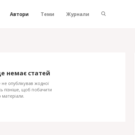
Автори
Теми
Журнали
ще немає статей
 не опублікував жодної
сь пізніше, щоб побачити
 матеріали.