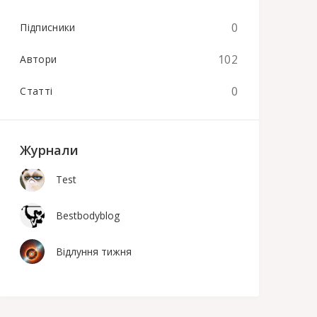
0
Підписники
102
Автори
0
Статті
Журнали
Test
Bestbodyblog
Відлуння тижня