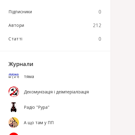
0
Підписники
212
Автори
0
Статті
Журнали
тяма
Декомунізація і деімперіалізація
Радіо "Рура"
А що там у ПП