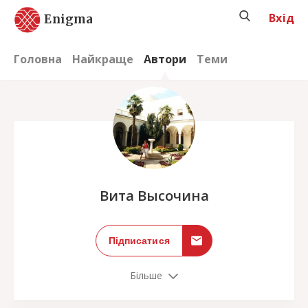
Вхід
Enigma
Головна
Найкраще
Автори
Теми
;
Вита Высочина
Підписатися
Більше