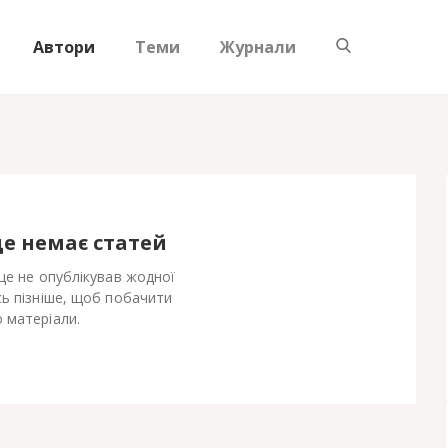
Автори
Теми
Журнали
ще немає статей
k ще не опублікував жодної
сь пізніше, щоб побачити
 матеріали.