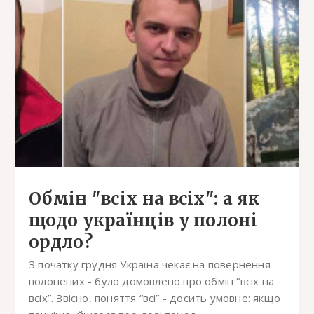
Обмін "всіх на всіх": а як
щодо українців у полоні
ордло?
З початку грудня Україна чекає на повернення
полонених - було домовлено про обмін “всіх на
всіх”. Звісно, поняття “всі” - досить умовне: якщо