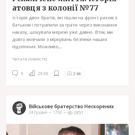
атовця з колонії №77
Історія двох братів, які пішли на фронт разом з
батьком і потрапили за грати через виконання
наказу, шокувала мережі уже давно. Втім, ми
довго мовчали з міркувань безпеки наших
підопічних. Можливо,...
Читати повністю
0
29.00
2
хв.
Військове братерство Нескорених
2851
24 Грудня
17:02