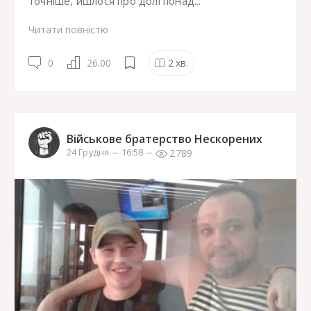
точніше, йшлося про долі понад...
Читати повністю
0
26.00
2
хв.
Військове братерство Нескорених
2789
24 Грудня
16:58