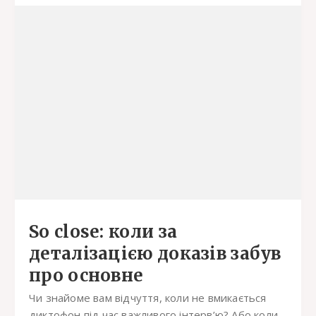
So close: коли за
деталізацією доказів забув
про основне
Чи знайоме вам відчуття, коли не вмикається
диктофон під час важливого інтерв’ю? Або коли