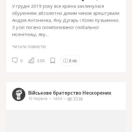
У грудні 2019 року вся країна захлинулася
обуренням: абсолютно диким чином арештували
Андрія Антоненка, Яну Дугарь і Юлію Кузьменко.
З усієї погано скомпонованої глобальної
нісенітниці, яку...
Читати повністю
0
3.00
8
хв.
Військове братерство Нескорених
3538
15 Червня
14:54