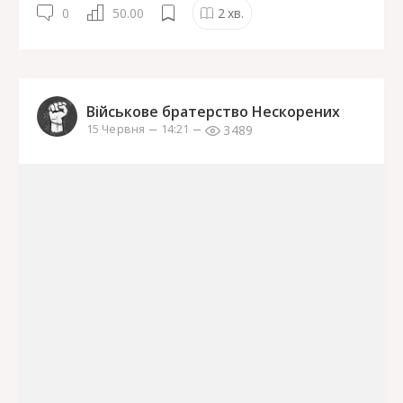
0
50.00
2
хв.
Військове братерство Нескорених
3489
15 Червня
14:21