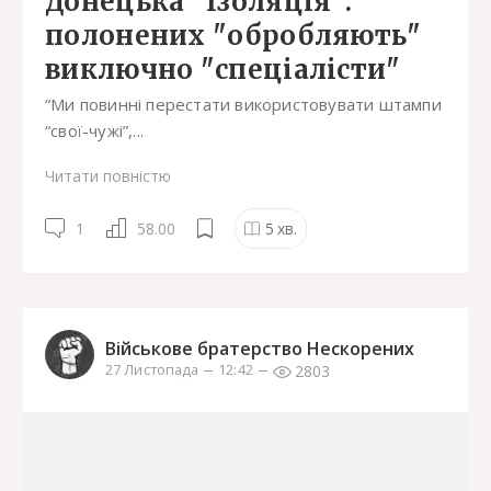
Донецька "Ізоляція":
полонених "обробляють"
виключно "спеціалісти"
“Ми повинні перестати використовувати штампи
“свої-чужі”,...
Читати повністю
1
58.00
5
хв.
Військове братерство Нескорених
2803
27 Листопада
12:42