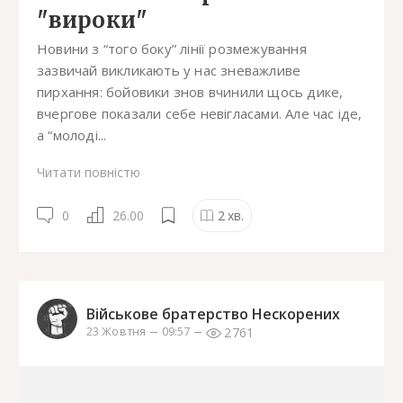
"вироки"
Новини з “того боку” лінії розмежування
зазвичай викликають у нас зневажливе
пирхання: бойовики знов вчинили щось дике,
вчергове показали себе невігласами. Але час іде,
а “молоді...
Читати повністю
0
26.00
2
хв.
Військове братерство Нескорених
2761
23 Жовтня
09:57