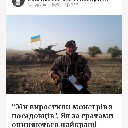
3571
15 Червня
15:05
“Ми виростили монстрів з
посадовців”. Як за гратами
опиняються найкращі