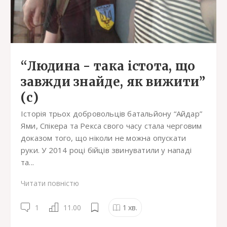
“Людина - така істота, що
завжди знайде, як вижити”
(с)
Історія трьох добровольців батальйону “Айдар”
Ями, Спікера та Рекса свого часу стала черговим
доказом того, що ніколи не можна опускати
руки. У 2014 році бійців звинуватили у нападі
та...
Читати повністю
1
11.00
1
хв.