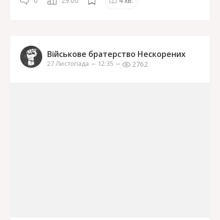
0
29.00
4
хв.
Військове братерство Нескорених
2762
27 Листопада
12:35