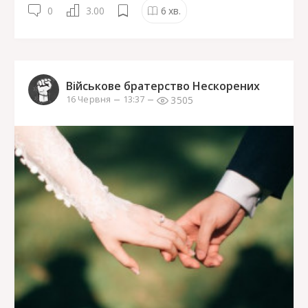
0
3.00
6
хв.
Військове братерство Нескорених
3505
16 Червня
13:37