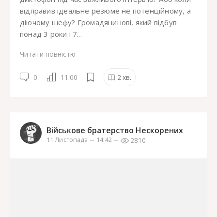
відправив ідеальне резюме не потенційному, а
діючому шефу? Громадянинові, який відбув
понад 3 роки і 7...
Читати повністю
0
11.00
2
хв.
Військове братерство Нескорених
2810
11 Листопада
14:42