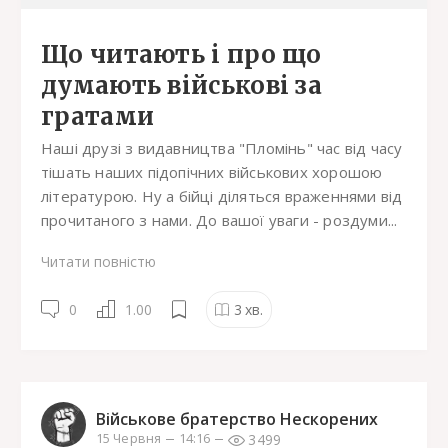
Що читають і про що
думають військові за
гратами
Наші друзі з видавництва "Пломінь" час від часу
тішать наших підопічних військових хорошою
літературою. Ну а бійці діляться враженнями від
прочитаного з нами. До вашої уваги - роздуми...
Читати повністю
0
1.00
3
хв.
Військове братерство Нескорених
3499
15 Червня
14:16