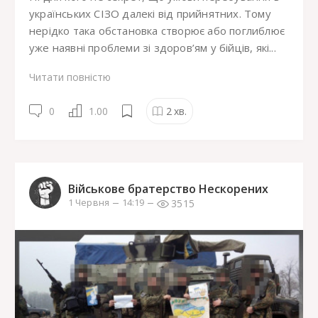
українських СІЗО далекі від прийнятних. Тому
нерідко така обстановка створює або поглиблює
уже наявні проблеми зі здоров’ям у бійців, які...
Читати повністю
0
1.00
2
хв.
Військове братерство Нескорених
3515
1 Червня
14:19