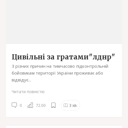
Цивільні за гратами"лднр"
З різних причин на тимчасово підконтрольній
бойовикам території України проживає або
відвідує...
Читати повністю
0
72.00
3
хв.