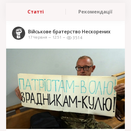
Статті
Рекомендації
Військове братерство Нескорених
3514
17 Червня
12:51