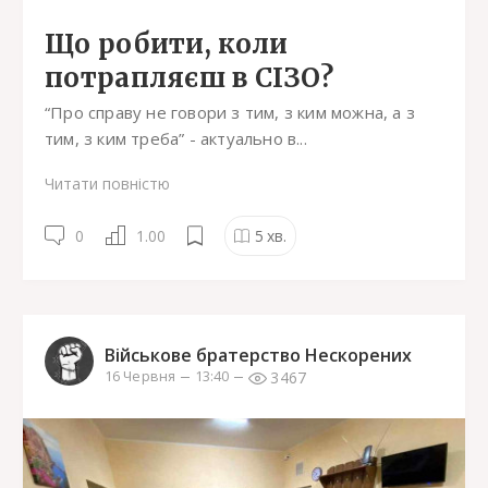
Що робити, коли
потрапляєш в СІЗО?
“Про справу не говори з тим, з ким можна, а з
тим, з ким треба” - актуально в...
Читати повністю
0
1.00
5
хв.
Військове братерство Нескорених
3467
16 Червня
13:40