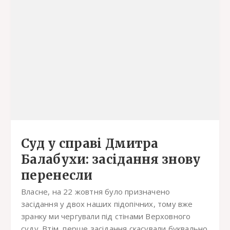
Суд у справі Дмитра
Балабухи: засідання знову
перенесли
Власне, на 22 жовтня було призначено
засідання у двох наших підопічних, тому вже
зранку ми чергували під стінами Верховного
суду. Втім, перше засідання скасували буквально