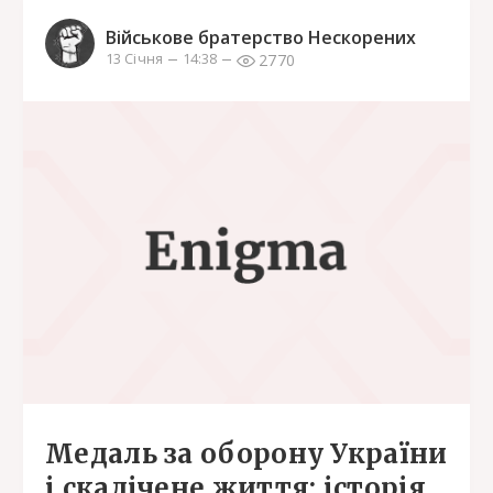
Військове братерство Нескорених
2770
13 Січня
14:38
Медаль за оборону України
і скалічене життя: історія