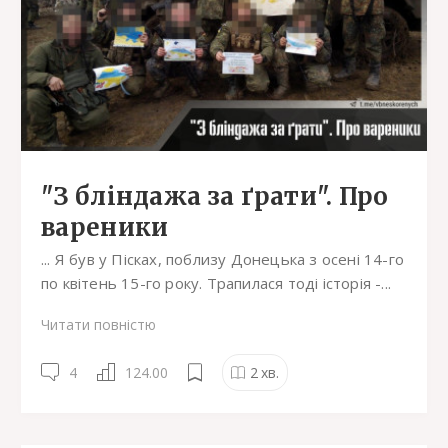
"З бліндажа за ґрати". Про
вареники
... Я був у Пісках, поблизу Донецька з осені 14-го
по квітень 15-го року. Трапилася тоді історія -...
Читати повністю
4
124.00
2
хв.