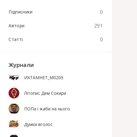
0
Підписники
291
Автори
0
Статті
Журнали
ИХТАМНЕТ_М0209
Літопис Дем Сокири
ПОПа і жаби на нього
Думки вголос