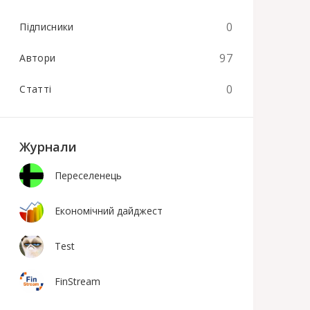
0
Підписники
97
Автори
0
Статті
Журнали
Переселенець
Економічний дайджест
Test
FinStream