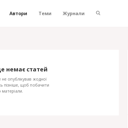
Автори
Теми
Журнали
ще немає статей
ще не опублікував жодної
сь пізніше, щоб побачити
 матеріали.