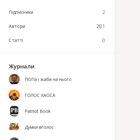
2
Підписники
281
Автори
0
Статті
Журнали
ПОПа і жаби на нього
ГОЛОС ХАОСА
Patriot Book
Думки вголос