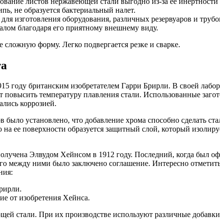
вание листов нержавеющей стали выгодно из-за ее инертност
пь, не образуется бактериальный налет.
ля изготовления оборудования, различных резервуаров и трубо
алом благодаря его приятному внешнему виду.
 сложную форму. Легко подвергается резке и сварке.
та
15 году британским изобретателем Гарри Брирли. В своей лабо
т повысить температуру плавления стали. Использованные загото
ались коррозией.
 было установлено, что добавление хрома способно сделать ст
о на ее поверхности образуется защитный слой, который изолиру
лучена Элвудом Хейнсом в 1912 году. Последний, когда был офо
чего между ними было заключено соглашение. Интересно отметит
ния:
рирли.
е от изобретения Хейнса.
щей стали. При их производстве используют различные добавки 