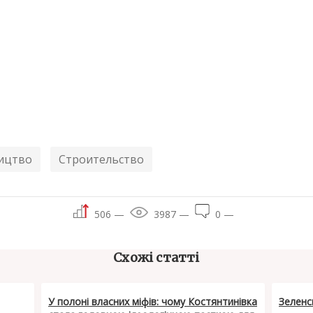
ицтво
Строительство
506 —
3987 —
0 —
Схожі статті
У полоні власних міфів: чому Костянтинівка
Зеленс