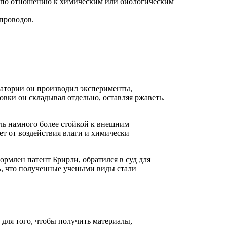
и по отношению к химическим или биологическим
проводов.
ратории он производил эксперименты,
вки он складывал отдельно, оставляя ржаветь.
аль намного более стойкой к внешним
ет от воздействия влаги и химически
рмлен патент Брирли, обратился в суд для
ь, что полученные учеными виды стали
для того, чтобы получить материалы,