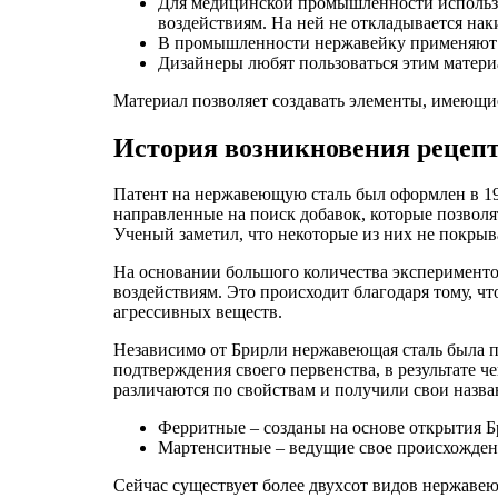
Для медицинской промышленности использо
воздействиям. На ней не откладывается наки
В промышленности нержавейку применяют д
Дизайнеры любят пользоваться этим матери
Материал позволяет создавать элементы, имеющие
История возникновения рецеп
Патент на нержавеющую сталь был оформлен в 19
направленные на поиск добавок, которые позволя
Ученый заметил, что некоторые из них не покрыв
На основании большого количества экспериментов
воздействиям. Это происходит благодаря тому, чт
агрессивных веществ.
Независимо от Брирли нержавеющая сталь была по
подтверждения своего первенства, в результате 
различаются по свойствам и получили свои назва
Ферритные – созданы на основе открытия Б
Мартенситные – ведущие свое происхождени
Сейчас существует более двухсот видов нержавею