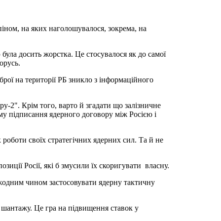
піном, на яких наголошувалося, зокрема, на
була досить жорстка. Це стосувалося як до самої
лорусь.
брої на території РБ зникло з інформаційного
у-2". Крім того, варто й згадати що залізничне
ому підписання ядерного договору між Росією і
роботи своїх стратегічних ядерних сил. Та й не
иції Росії, які б змусили їх скоригувати власну.
я жодним чином застосовувати ядерну тактичну
 шантажу. Це гра на підвищення ставок у