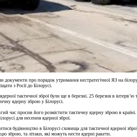
али документи про порядок утримання нестратегічної ЯЗ на біло
щати з Росії до Білорусі.
дерної тактичної зброї були ще в березні. 25 березня в інтервʼю
тичну ядерну зброю у Білорусі.
ий час просив його розмістити тактичну ядерну зброю в країні.
лорусі для несення ядерної зброї.
тися будівництво в Білорусі сховища для тактичної ядерної зброї
ю зброю, та літаки, які можуть нести ядерні ракети.