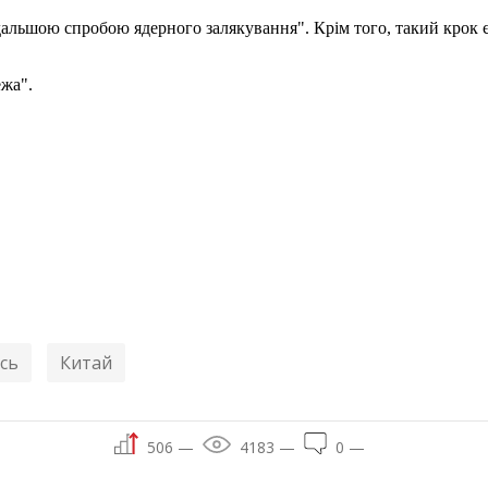
льшою спробою ядерного залякування". Крім того, такий крок є
ежа".
сь
Китай
506 —
4183 —
0 —