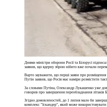
Днями міністри оборони Росії та Білорусі підпис
заявив, що ядерну зброю нібито вже почали перемі
Варто зауважити, що перші заяви про розміщення я
Путін заявив, що Росія має наміри розмістити так
За словами Путіна, Олександр Лукашенко уже довг
говорив про завершення переобладнання літаків Бі
Згідно домовленостей, до 1 липня мало би заверши
комплекс "Іскандер", який може використовувати ц