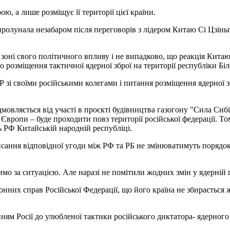
ою, а лише розміщує її території цієї країни.
пролунала незабаром після переговорів з лідером Китаю Сі Цзінь
зоні свого політичного впливу і не випадково, що реакція Китаю 
до розміщення тактичної ядерної зброї на території республіки Бі
НР зі своїми російськими колегами і питання розміщення ядерної з
мовляється від участі в проєкті будівництва газогону "Сила Сибір
 Європи – буде проходити повз території російської федерації. Т
ь РФ Китайській народній республіці.
ання відповідної угоди між РФ та РБ не змінюватимуть порядок 
за ситуацією. Але наразі не помітили жодних змін у ядерній поз
донних справ Російської Федерації, що його країна не збираєтьс
ням Росії до улюбленої тактики російського диктатора- ядерного