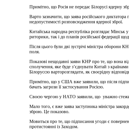
Примітно, що Росія не передає Білорусі ядерну збр
Варто зазначити, що заява російського диктатора 
недопустимості розповсюдження ядерної зброї.
Китайська народна республіка розглядає Мінськ у 
риторики, так і до планів російської федерації що
Після цього були дві зустрічі міністра оборони К
поля.
Показові нещодавні заяви КНР про те, що вона від
сполучення, яке буде з’єднувати Китай з країнами
Білоруссю варторозглядати, як своєрідну відповід
Примітно, що у США вже заявили, що після підпис
бачать загрози її застосування Росією.
Своєю чергою у НАТО заявили, що уважно стежимо 
Мало того, є вже заява заступника міністра закор
зброю. Це показово.
Мовиться про те, що підписання угоди є повернен
протистоянні із Заходом.